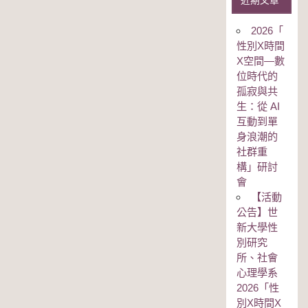
近期文章
2026「
性別Χ時間
Χ空間—數
位時代的
孤寂與共
生：從 AI
互動到單
身浪潮的
社群重
構」研討
會
【活動
公告】世
新大學性
別研究
所、社會
心理學系
2026「性
別Χ時間Χ