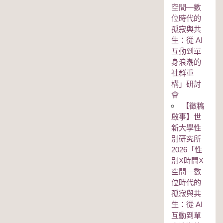
空間—數
位時代的
孤寂與共
生：從 AI
互動到單
身浪潮的
社群重
構」研討
會
【徵稿
啟事】世
新大學性
別研究所
2026「性
別Χ時間Χ
空間—數
位時代的
孤寂與共
生：從 AI
互動到單