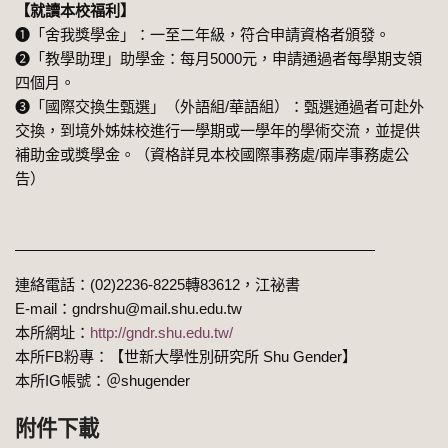
【就讀本校福利】
➊「舍我獎學金」：一至二年級，符合申請資格者頒發。
➋「教學助理」助學金：每月5000元，申請通過者每學期支領
四個月。
➌「國際交換生甄選」（外語組/華語組）：甄選通過者可赴外
交換，到境外姊妹校進行一學期或一學年的學術交流，並提供
補助金或獎學金。（資格詳見本校國際事務處/兩岸事務處公
告）
————————————————————————
連絡電話：(02)2236-8225轉83612，江祕書
E-mail：gndrshu@mail.shu.edu.tw
本所網址：
http://gndr.shu.edu.tw/
本所FB粉專：【世新大學性別研究所 Shu Gender】
本所
IG
帳號：＠
shugender
附件下載