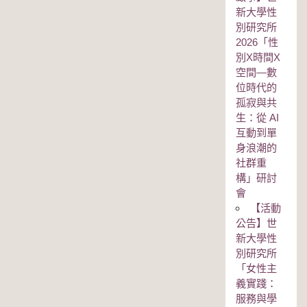
新大學性
別研究所
2026「性
別Χ時間Χ
空間—數
位時代的
孤寂與共
生：從 AI
互動到單
身浪潮的
社群重
構」研討
會
【活動
公告】世
新大學性
別研究所
「女性主
義實踐：
服務與學