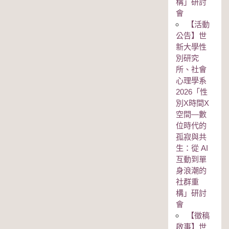
構」研討
會
【活動
公告】世
新大學性
別研究
所、社會
心理學系
2026「性
別Χ時間Χ
空間—數
位時代的
孤寂與共
生：從 AI
互動到單
身浪潮的
社群重
構」研討
會
【徵稿
啟事】世