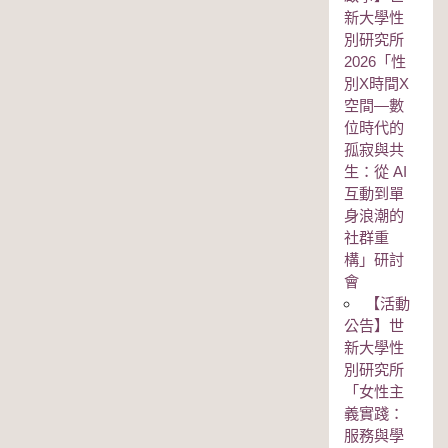
新大學性
別研究所
2026「性
別Χ時間Χ
空間—數
位時代的
孤寂與共
生：從 AI
互動到單
身浪潮的
社群重
構」研討
會
【活動
公告】世
新大學性
別研究所
「女性主
義實踐：
服務與學