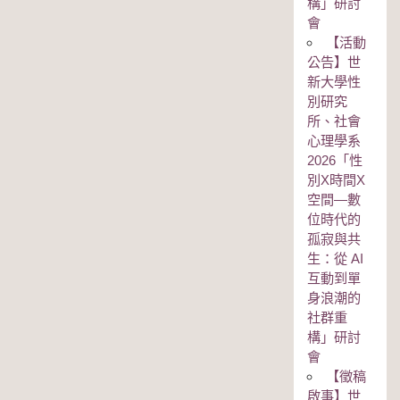
構」研討
會
【活動
公告】世
新大學性
別研究
所、社會
心理學系
2026「性
別Χ時間Χ
空間—數
位時代的
孤寂與共
生：從 AI
互動到單
身浪潮的
社群重
構」研討
會
【徵稿
啟事】世