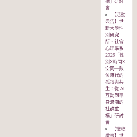
構」研討
會
【活動
公告】世
新大學性
別研究
所、社會
心理學系
2026「性
別Χ時間Χ
空間—數
位時代的
孤寂與共
生：從 AI
互動到單
身浪潮的
社群重
構」研討
會
【徵稿
啟事】世