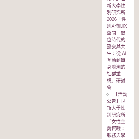
新大學性
別研究所
2026「性
別Χ時間Χ
空間—數
位時代的
孤寂與共
生：從 AI
互動到單
身浪潮的
社群重
構」研討
會
【活動
公告】世
新大學性
別研究所
「女性主
義實踐：
服務與學