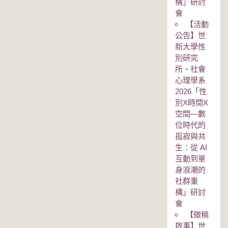
構」研討
會
【活動
公告】世
新大學性
別研究
所、社會
心理學系
2026「性
別Χ時間Χ
空間—數
位時代的
孤寂與共
生：從 AI
互動到單
身浪潮的
社群重
構」研討
會
【徵稿
啟事】世