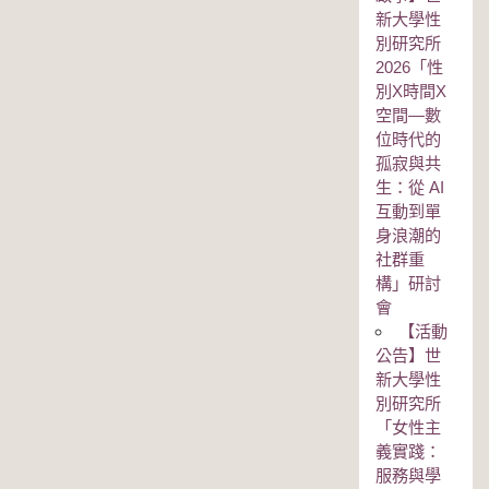
新大學性
別研究所
2026「性
別Χ時間Χ
空間—數
位時代的
孤寂與共
生：從 AI
互動到單
身浪潮的
社群重
構」研討
會
【活動
公告】世
新大學性
別研究所
「女性主
義實踐：
服務與學