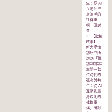
生：從 AI
互動到單
身浪潮的
社群重
構」研討
會
【徵稿
啟事】世
新大學性
別研究所
2026「性
別Χ時間Χ
空間—數
位時代的
孤寂與共
生：從 AI
互動到單
身浪潮的
社群重
構」研討