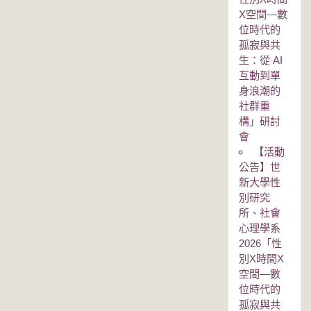
Χ空間—數
位時代的
孤寂與共
生：從 AI
互動到單
身浪潮的
社群重
構」研討
會
【活動
公告】世
新大學性
別研究
所、社會
心理學系
2026「性
別Χ時間Χ
空間—數
位時代的
孤寂與共