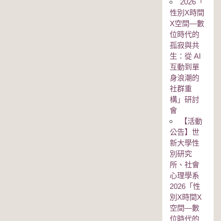
2026「
性別Χ時間
Χ空間—數
位時代的
孤寂與共
生：從 AI
互動到單
身浪潮的
社群重
構」研討
會
【活動
公告】世
新大學性
別研究
所、社會
心理學系
2026「性
別Χ時間Χ
空間—數
位時代的