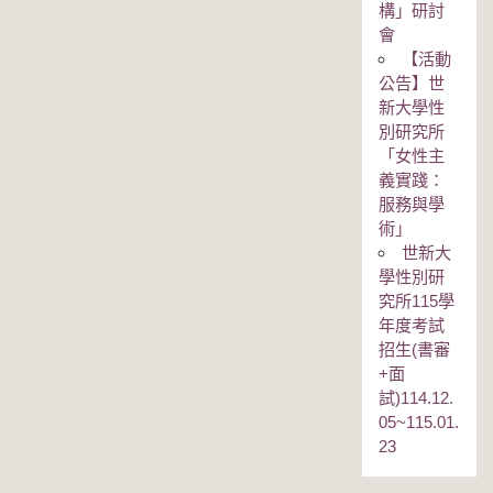
構」研討
會
【活動
公告】世
新大學性
別研究所
「女性主
義實踐：
服務與學
術」
世新大
學性別研
究所115學
年度考試
招生(書審
+面
試)114.12.
05~115.01.
23