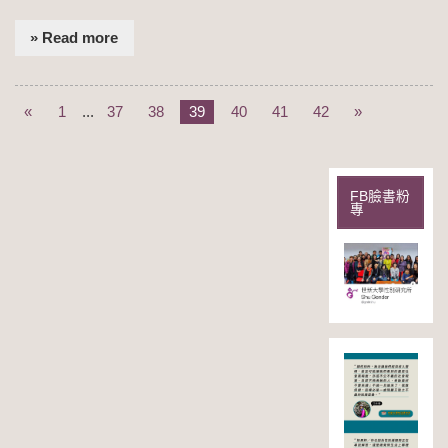
» Read more
«
1
...
37
38
39
40
41
42
»
FB臉書粉
專