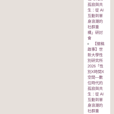
孤寂與共
生：從 AI
互動到單
身浪潮的
社群重
構」研討
會
【徵稿
啟事】世
新大學性
別研究所
2026「性
別Χ時間Χ
空間—數
位時代的
孤寂與共
生：從 AI
互動到單
身浪潮的
社群重