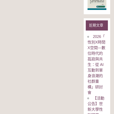
近期文章
2026「
性別Χ時間
Χ空間—數
位時代的
孤寂與共
生：從 AI
互動到單
身浪潮的
社群重
構」研討
會
【活動
公告】世
新大學性