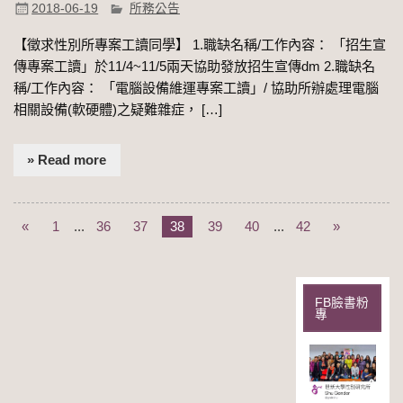
2018-06-19
所務公告
【徵求性別所專案工讀同學】 1.職缺名稱/工作內容： 「招生宣
傳專案工讀」於11/4~11/5兩天協助發放招生宣傳dm 2.職缺名
稱/工作內容： 「電腦設備維運專案工讀」/ 協助所辦處理電腦
相關設備(軟硬體)之疑難雜症， […]
» Read more
«
1
...
36
37
38
39
40
...
42
»
FB臉書粉
專