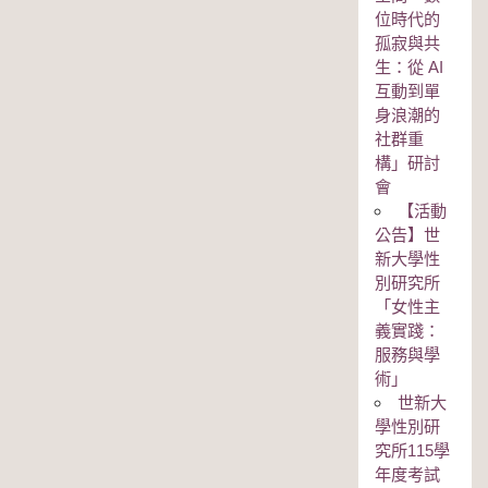
位時代的
孤寂與共
生：從 AI
互動到單
身浪潮的
社群重
構」研討
會
【活動
公告】世
新大學性
別研究所
「女性主
義實踐：
服務與學
術」
世新大
學性別研
究所115學
年度考試