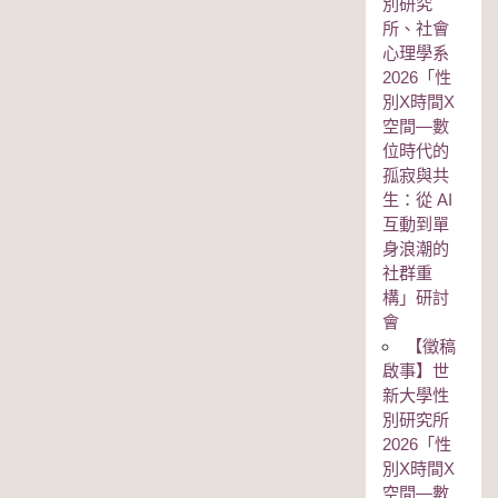
別研究
所、社會
心理學系
2026「性
別Χ時間Χ
空間—數
位時代的
孤寂與共
生：從 AI
互動到單
身浪潮的
社群重
構」研討
會
【徵稿
啟事】世
新大學性
別研究所
2026「性
別Χ時間Χ
空間—數