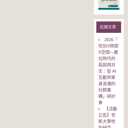
近期文章
2026「
性別Χ時間
Χ空間—數
位時代的
孤寂與共
生：從 AI
互動到單
身浪潮的
社群重
構」研討
會
【活動
公告】世
新大學性
別研究