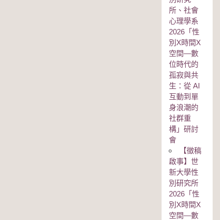
所、社會
心理學系
2026「性
別Χ時間Χ
空間—數
位時代的
孤寂與共
生：從 AI
互動到單
身浪潮的
社群重
構」研討
會
【徵稿
啟事】世
新大學性
別研究所
2026「性
別Χ時間Χ
空間—數