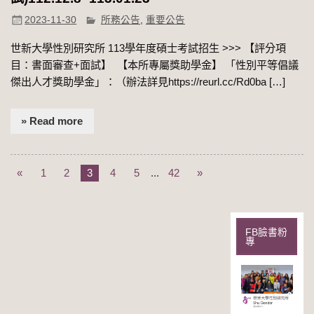
2023-11-30
所務公告
,
重要公告
世新大學性別研究所 113學年度碩士考試招生​ >>> 【評分項
目：書面審查+面試】 ​​ 【本所專屬獎助學金】 「性別平等倡議
傑出人才獎助學金」：（辦法詳見https://reurl.cc/Rd0ba […]
» Read more
«
1
2
3
4
5
...
42
»
FB臉書粉
專