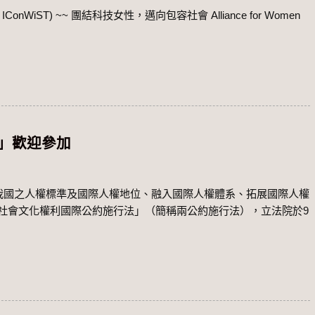
WiST) ~~ 團結科技女性，邁向包容社會 Alliance for Women
會」歡迎參加
升我國之人權標準及國際人權地位、融入國際人權體系、拓展國際人權
社會文化權利國際公約施行法」（簡稱兩公約施行法），立法院於9