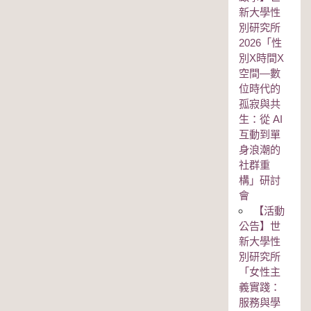
新大學性
別研究所
2026「性
別Χ時間Χ
空間—數
位時代的
孤寂與共
生：從 AI
互動到單
身浪潮的
社群重
構」研討
會
【活動
公告】世
新大學性
別研究所
「女性主
義實踐：
服務與學