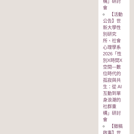
構」研討
會
【活動
公告】世
新大學性
別研究
所、社會
心理學系
2026「性
別Χ時間Χ
空間—數
位時代的
孤寂與共
生：從 AI
互動到單
身浪潮的
社群重
構」研討
會
【徵稿
啟事】世