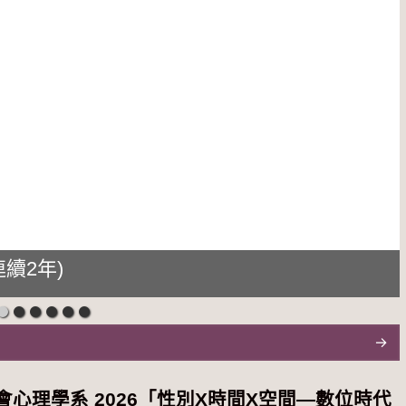
續2年)
心理學系 2026「性別Χ時間Χ空間—數位時代