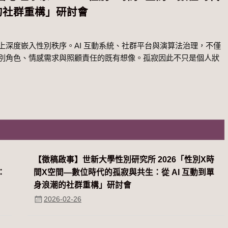
潮的社群重構」研討會
深度嵌入性別秩序。AI 互動系統、社群平台與演算法治理，不僅
別角色、情感需求與照顧責任的既有想像。孤寂因此不只是個人狀
系
【徵稿啟事】世新大學性別研究所 2026「性別Χ時
：
間Χ空間—數位時代的孤寂與共生：從 AI 互動到單
身浪潮的社群重構」研討會
2026-02-26