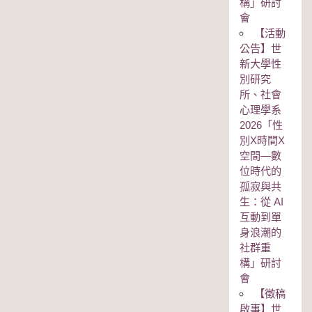
構」研討
會
【活動
公告】世
新大學性
別研究
所、社會
心理學系
2026「性
別Χ時間Χ
空間—數
位時代的
孤寂與共
生：從 AI
互動到單
身浪潮的
社群重
構」研討
會
【徵稿
啟事】世