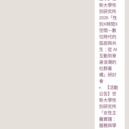
新大學性
別研究所
2026「性
別Χ時間Χ
空間—數
位時代的
孤寂與共
生：從 AI
互動到單
身浪潮的
社群重
構」研討
會
【活動
公告】世
新大學性
別研究所
「女性主
義實踐：
服務與學