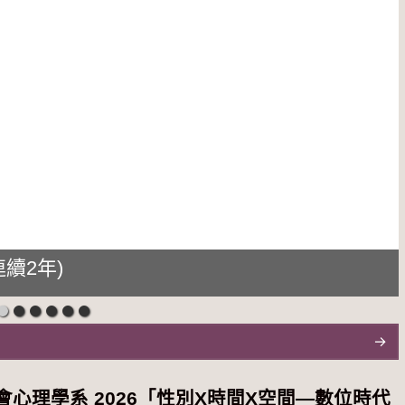
續2年)
心理學系 2026「性別Χ時間Χ空間—數位時代