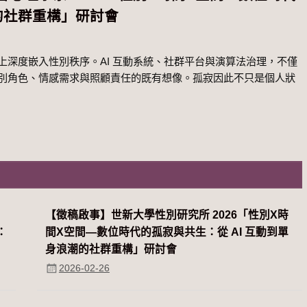
潮的社群重構」研討會
深度嵌入性別秩序。AI 互動系統、社群平台與演算法治理，不僅
別角色、情感需求與照顧責任的既有想像。孤寂因此不只是個人狀
系
【徵稿啟事】世新大學性別研究所 2026「性別Χ時
：
間Χ空間—數位時代的孤寂與共生：從 AI 互動到單
身浪潮的社群重構」研討會
2026-02-26